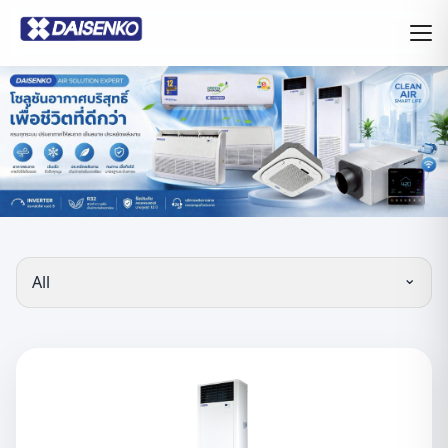
⌄
All